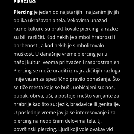
PIERCING
Piercing
je jedan od najstarijih i najzanimljivijih
oblika ukrašavanja tela. Vekovima unazad
razne kulture su praktikovale piercing, a razlozi
su bili različiti. Kod nekih je simbol hrabrosti i
borbenosti, a kod nekih je simbolizovalo
muškost. U današnje vreme piercing je i u
našoj kulturi veoma prihvaćen i rasprostranjen.
Piercing se može uraditi iz najrazličitijih razloga
i nije vezan za specifično pravilo ponašanja. Što
se tiče mesta koje se buši, uobičajeni su: nos,
pupak, obrva, uši, a postoje i nešto varijante za
hrabrije kao što su: jezik, bradavice ili genitalije.
U poslednje vreme javlja se interesovanje i za
piercing na neobičnim delovima tela, tj.
površinski piercing. Ljudi koji vole ovakav vid