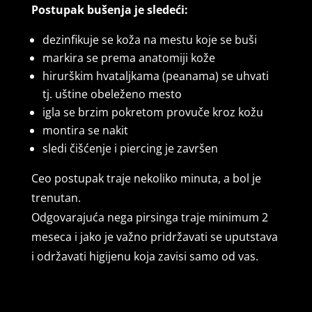
Postupak bušenja je sledeći:
dezinfikuje se koža na mestu koje se buši
markira se prema anatomiji kože
hirurškim hvataljkama (peanama) se uhvati
tj. uštine obeleženo mesto
igla se brzim pokretom provuče kroz kožu
montira se nakit
sledi čišćenje i piercing je završen
Ceo postupak traje nekoliko minuta, a bol je
trenutan.
Odgovarajuća nega pirsinga traje minimum 2
meseca i jako je važno pridržavati se uputstava
i održavati higijenu koja zavisi samo od vas.